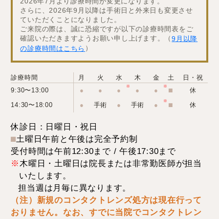
2026年7月より診療時間が変更になります。
さらに、2026年9月以降は手術日と外来日も変更させ
ていただくことになりました。
ご来院の際は、誠に恐縮ですが以下の診療時間表をご
確認いただきますようお願い申し上げます。（
9月以降
）
の診療時間はこちら
診療時間
月
火
水
木
金
土
日・祝
9:30〜13:00
●
●
●
●
●
⬛︎
休
14:30〜18:00
●
手術
●
手術
●
⬛︎
休
休診日：日曜日・祝日
⬛︎
土曜日午前と午後は完全予約制
受付時間は午前12:30まで / 午後17:30まで
※
木曜日・土曜日は院長または非常勤医師が担当
いたします。
担当週は月毎に異なります。
（注）新規のコンタクトレンズ処方は現在行って
おりません。なお、すでに当院でコンタクトレン